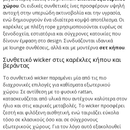
χώρου
. Οι ειδικές συνθετικές ίνες προσφέρουν υψηλή
αντοχή στην υπεριώδη ακτινοβολία και την υγρασία,
ενώ δημιουργούν ένα ιδιαίτερα κομψό αποτέλεσμα. Οι
καρέκλες με πλέξη
rope
χρησιμοποιούνται ευρέως σε
ξενοδοχεία, εστιατόρια και σύγχρονες κατοικίες που
δίνουν έμφαση στο
design
. Συνδυάζονται ιδανικά
με
lounge
συνθέσεις, αλλά και με μοντέρνα
σετ κήπου
.
Συνθετικό wicker στις καρέκλες κήπου και
βεράντας
Το συνθετικό
wicker
παραμένει μία από τις πιο
διαχρονικές επιλογές για καθίσματα εξωτερικού
χώρου. Σε αντίθεση με το φυσικό
rattan
,
κατασκευάζεται από υλικά που αντέχουν καλύτερα στον
ήλιο και στις καιρικές μεταβολές. Το
wicker
προσφέρει
ζεστή και φιλόξενη αισθητική, ενώ ταιριάζει εύκολα
τόσο σε κλασικούς όσο και σε σύγχρονους
εξωτερικούς χώρους. Για τον λόγο αυτό εξακολουθεί