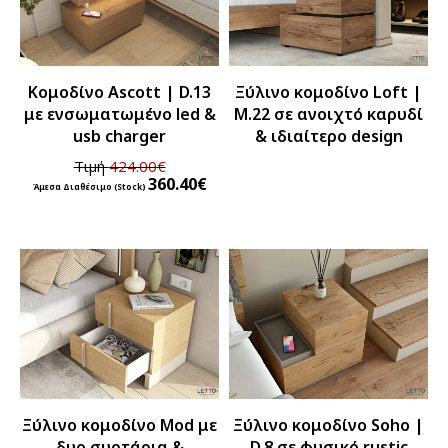
Κομοδίνο Ascott | D.13
Ξύλινο κομοδίνο Loft |
με ενσωματωμένο led &
M.22 σε ανοιχτό καρυδί
usb charger
& ιδιαίτερο design
Τιμή
424.00
€
360.40
€
Ξύλινο κομοδίνο Mod με
Ξύλινο κομοδίνο Soho |
δυο συρτάρια &
D.8 σε φυσικό rustic