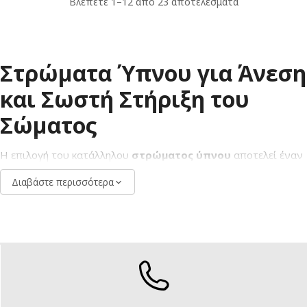
Βλέπετε 1–12 από 23 αποτελέσματα
Στρώματα Ύπνου για Άνεση
και Σωστή Στήριξη του
Σώματος
Η επιλογή του κατάλληλου
στρώματος ύπνου
αποτελεί έναν
από τους σημαντικότερους παράγοντες για ποιοτικό και
Διαβάστε περισσότερα
ξεκούραστο ύπνο. Τα σύγχρονα
στρώματα
είναι σχεδιασμένα
ώστε να προσφέρουν σωστή στήριξη της σπονδυλικής στήλης,
να μειώνουν τα σημεία πίεσης και να συμβάλλουν στη σωστή
στάση του σώματος κατά τη διάρκεια της νύχτας. Ανάλογα με
τις ανάγκες σας, μπορείτε να επιλέξετε διαφορετικά επίπεδα
σκληρότητας και υλικά που εξασφαλίζουν άνεση, εργονομία και
μεγάλη διάρκεια ζωής.