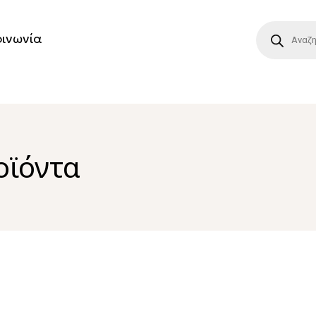
οινωνία
οϊόντα