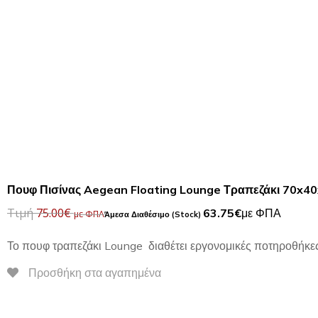
Πουφ Πισίνας Aegean Floating Lounge Τραπεζάκι 70x4
Τιμή
75.00
€
63.75
€
με ΦΠΑ
με ΦΠΑ
Το πουφ τραπεζάκι Lounge διαθέτει εργονομικές ποτηροθήκες
Προσθήκη στα αγαπημένα