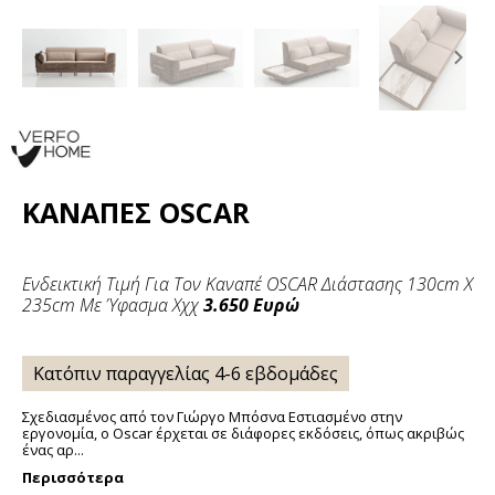
Previous
Ne
slide
sli
ΚΑΝΑΠΈΣ OSCAR
Ενδεικτική Τιμή Για Τον Καναπέ OSCAR Διάστασης 130cm Χ
235cm Με Ύφασμα Χχχ
3.650 Ευρώ
Κατόπιν παραγγελίας 4-6 εβδομάδες
Σχεδιασμένος από τον Γιώργο Μπόσνα Εστιασμένο στην
εργονομία, ο Oscar έρχεται σε διάφορες εκδόσεις, όπως ακριβώς
ένας αρ...
Περισσότερα