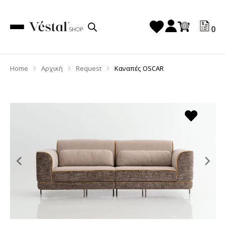
0
Home
Αρχική
Request
Καναπές OSCAR
You are here:
Previous
Ne
slide
sl