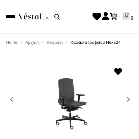
0
Home
Αρχική
Request
Καρέκλα Γραφείου Flexa24
You are here:
Previous
Ne
slide
sl