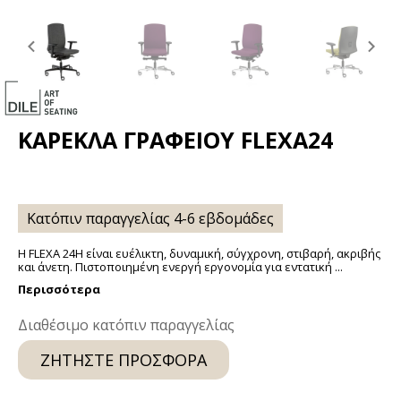
Previous
Ne
slide
sli
ΚΑΡΈΚΛΑ ΓΡΑΦΕΊΟΥ FLEXA24
Κατόπιν παραγγελίας 4-6 εβδομάδες
Η FLEXA 24H είναι ευέλικτη, δυναμική, σύγχρονη, στιβαρή, ακριβής
και άνετη. Πιστοποιημένη ενεργή εργονομία για εντατική ...
Περισσότερα
Διαθέσιμο κατόπιν παραγγελίας
ΖΗΤΉΣΤΕ ΠΡΟΣΦΟΡΆ