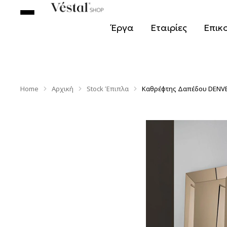
Έργα
Εταιρίες
Επικ
Home
Αρχική
Stock Έπιπλα
Καθρέφτης Δαπέδου DENV
You are here: