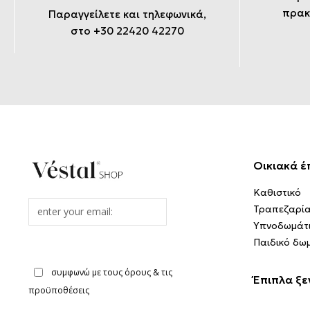
πρακ
Παραγγείλετε και τηλεφωνικά,
στο +30 22420 42270
Οικιακά έ
Καθιστικό
Email
Τραπεζαρί
address
Υπνοδωμάτ
Παιδικό δω
συμφωνώ με τους όρους & τις
Έπιπλα ξε
προϋποθέσεις