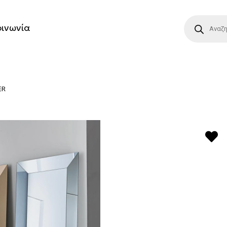
οινωνία
ER