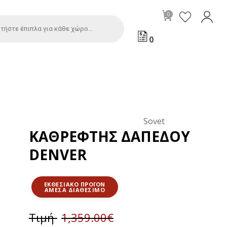
0
Sovet
ΚΑΘΡΈΦΤΗΣ ΔΑΠΈΔΟΥ
DENVER
ΕΚΘΕΣΙΑΚΌ ΠΡΟΪΌΝ
Τιμή
1,359.00
€