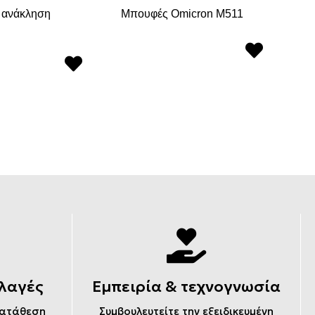
 ανάκληση
Μπουφές Omicron M511
Στ
λαγές
Εμπειρία & τεχνογνωσία
κατάθεση
Συμβουλευτείτε την εξειδικευμένη