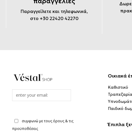
παραγγελίες
Δωρε
πρακ
Παραγγείλετε και τηλεφωνικά,
στο +30 22420 42270
Οικιακά έ
Καθιστικό
Email
Τραπεζαρί
address
Υπνοδωμάτ
Παιδικό δω
συμφωνώ με τους όρους & τις
Έπιπλα ξε
προϋποθέσεις