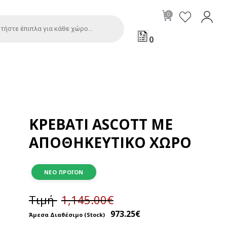
0
ΚΡΕΒΆΤΙ ASCOTT ΜΕ
ΑΠΟΘΗΚΕΥΤΙΚΌ ΧΏΡΟ
ΝΈΟ ΠΡΟΪΌΝ
Τιμή
1,145.00
€
973.25
€