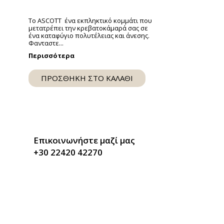
ext
Tο ASCOTT ένα εκπληκτικό κομμάτι που
μετατρέπει την κρεβατοκάμαρά σας σε
lide
ένα καταφύγιο πολυτέλειας και άνεσης.
Φανταστε...
Περισσότερα
ΠΡΟΣΘΗΚΗ ΣΤΟ ΚΑΛΑΘΙ
Επικοινωνήστε μαζί μας
+30 22420 42270