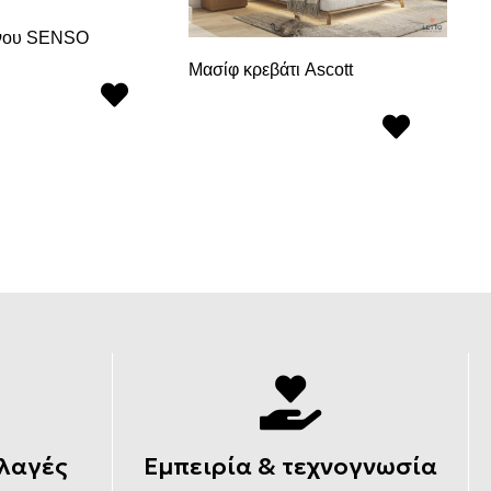
νου SENSO
Μασίφ κρεβάτι Ascott
Κρ
λαγές
Εμπειρία & τεχνογνωσία