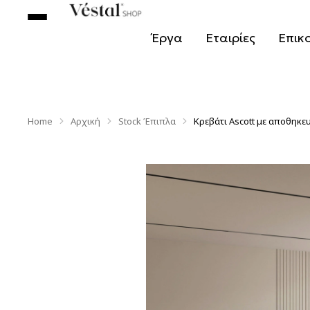
Έργα
Εταιρίες
Επικ
Home
Αρχική
Stock Έπιπλα
Κρεβάτι Ascott με αποθηκε
You are here: