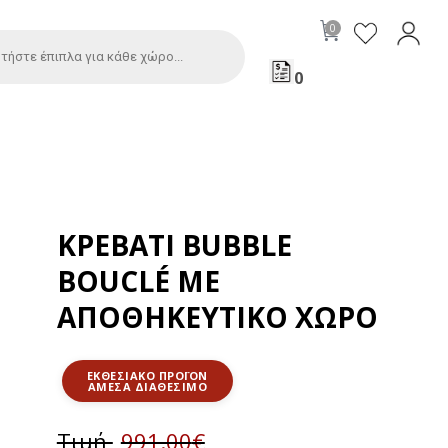
0
ΚΡΕΒΆΤΙ BUBBLE
BOUCLÉ ΜΕ
ΑΠΟΘΗΚΕΥΤΙΚΌ ΧΏΡΟ
ΕΚΘΕΣΙΑΚΌ ΠΡΟΪΌΝ
Τιμή
991.00
€