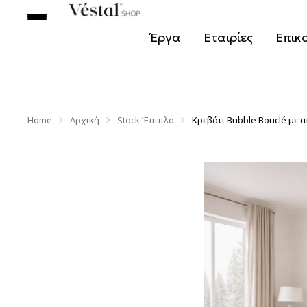
Έργα
Εταιρίες
Επικ
Home
Αρχική
Stock Έπιπλα
Κρεβάτι Bubble Bouclé με
You are here: