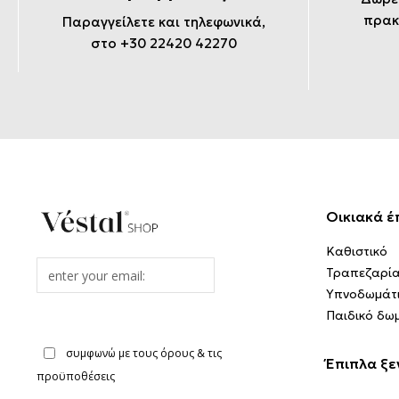
πρακ
Παραγγείλετε και τηλεφωνικά,
στο +30 22420 42270
Οικιακά έ
Καθιστικό
Email
Τραπεζαρί
address
Υπνοδωμάτ
Παιδικό δω
συμφωνώ με τους όρους & τις
Έπιπλα ξε
προϋποθέσεις