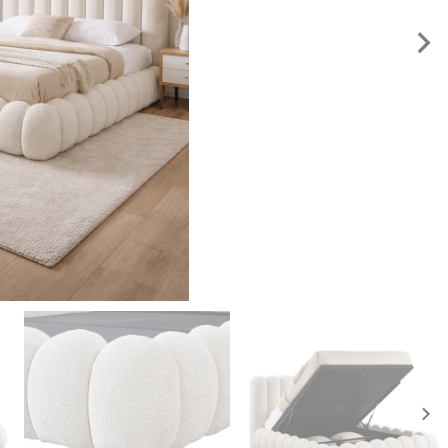
N
s
N
sl