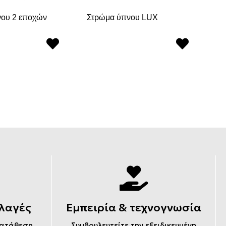
ου 2 εποχών
Στρώμα ύπνου LUX
Στ
λαγές
Εμπειρία & τεχνογνωσία
κατάθεση
Συμβουλευτείτε την εξειδικευμένη