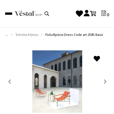
0
Έπιπλα Κήπου
Πολυθρόνα Dress Code art 2585 Basic
You are here:
Previous
Ne
slide
sl