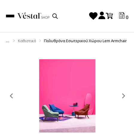
0
Καθιστικό
Πολυθρόνα Εσωτερικού Χώρου Lem Armchair
You are here:
Previous
Ne
slide
sl