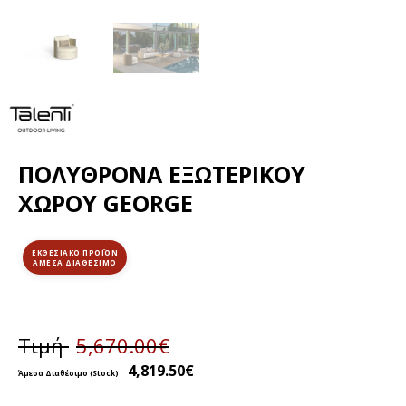
ΠΟΛΥΘΡΌΝΑ ΕΞΩΤΕΡΙΚΟΎ
ΧΏΡΟΥ GEORGE
ΕΚΘΕΣΙΑΚΌ ΠΡΟΪΌΝ
Τιμή
5,670.00
€
4,819.50
€