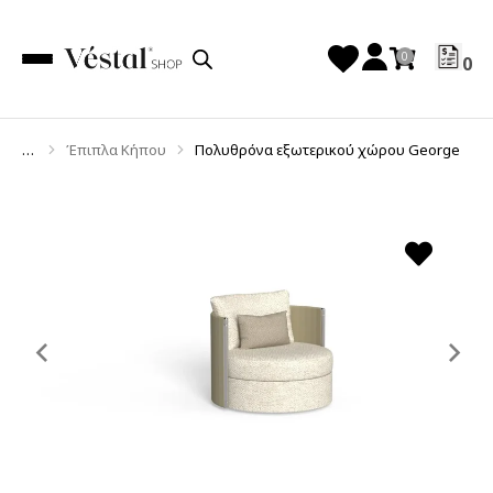
0
Έπιπλα Κήπου
Πολυθρόνα εξωτερικού χώρου George
You are here:
Previous
Ne
slide
sl