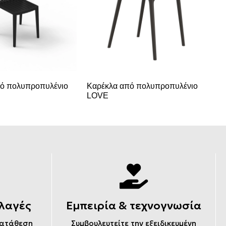
Ξα
ό πολυπροπυλένιο
Καρέκλα από πολυπροπυλένιο
LOVE
λαγές
Εμπειρία & τεχνογνωσία
κατάθεση
Συμβουλευτείτε την εξειδικευμένη