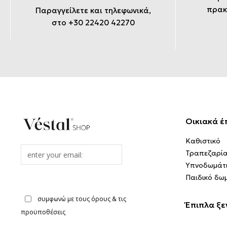
πρακ
Παραγγείλετε και τηλεφωνικά,
στο +30 22420 42270
Οικιακά έ
Καθιστικό
Email
Τραπεζαρί
address
Υπνοδωμάτ
Παιδικό δω
συμφωνώ με τους όρους & τις
Έπιπλα ξε
προϋποθέσεις