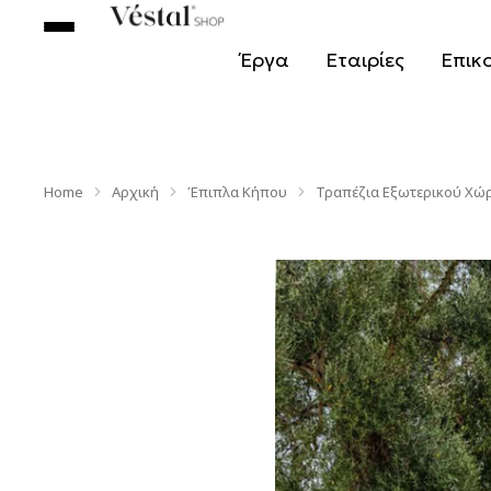
Έργα
Εταιρίες
Επικ
Home
Αρχική
Έπιπλα Κήπου
Τραπέζια Εξωτερικού Χώ
You are here: