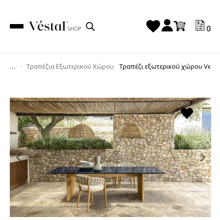
0
Τραπέζια Εξωτερικού Χώρου
Τραπέζι εξωτερικού χώρου Venice
You are here:
Previous
Ne
slide
sl