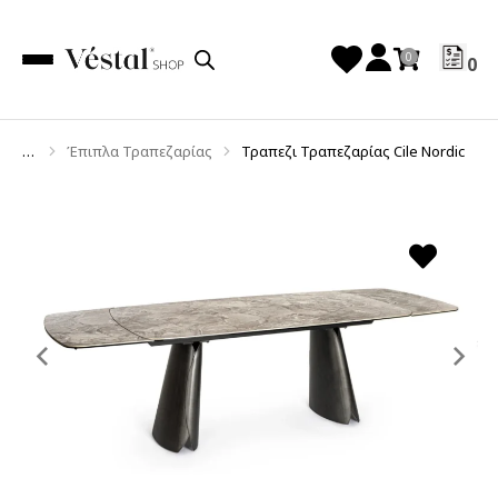
0
Έπιπλα Τραπεζαρίας
Τραπεζι Τραπεζαρίας Cile Nordic
You are here:
Previous
Ne
slide
sl