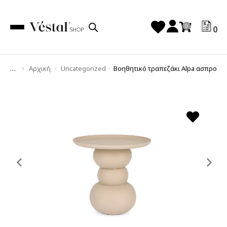
0
Αρχική
Uncategorized
Βοηθητικό τραπεζάκι Alpa ασπρο
You are here:
Previous
Ne
slide
sl