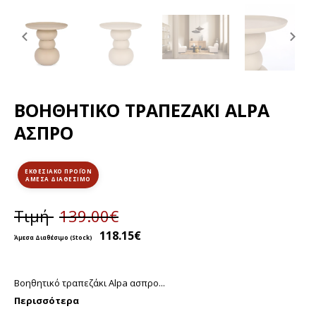
Previous
Ne
slide
sli
ΒΟΗΘΗΤΙΚΌ ΤΡΑΠΕΖΆΚΙ ALPA
ΑΣΠΡΟ
ΕΚΘΕΣΙΑΚΌ ΠΡΟΪΌΝ
Τιμή
139.00
€
118.15
€
Βοηθητικό τραπεζάκι Alpa ασπρο...
Περισσότερα