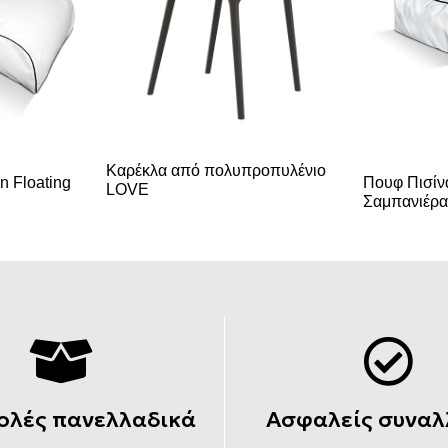
Καρέκλα από πολυπροπυλένιο
 Floating
Πουφ Πισίν
LOVE
Σαμπανιέρ
ολές πανελλαδικά
Ασφαλείς συναλ