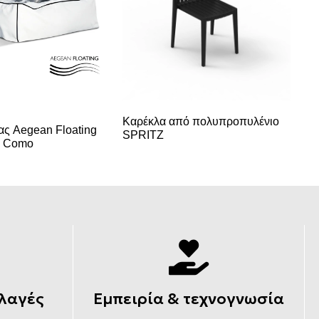
Κα
Καρέκλα από πολυπροπυλένιο
ας Aegean Floating
SPRITZ
α Como
λαγές
Εμπειρία & τεχνογνωσία