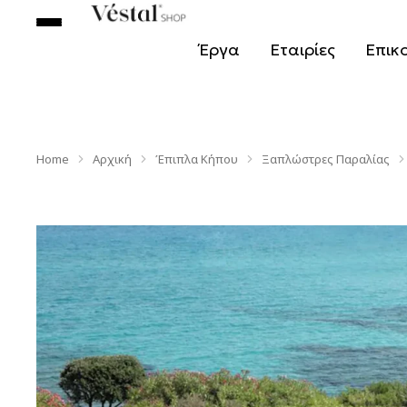
Έργα
Εταιρίες
Επικ
Home
Αρχική
Έπιπλα Κήπου
Ξαπλώστρες Παραλίας
You are here: