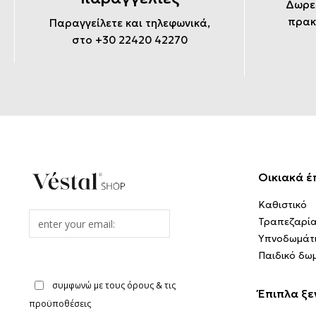
Δωρε
πρακ
Παραγγείλετε και τηλεφωνικά,
στο +30 22420 42270
Οικιακά έ
Καθιστικό
Email
Τραπεζαρί
address
Υπνοδωμάτ
Παιδικό δω
συμφωνώ με τους όρους & τις
Έπιπλα ξε
προϋποθέσεις