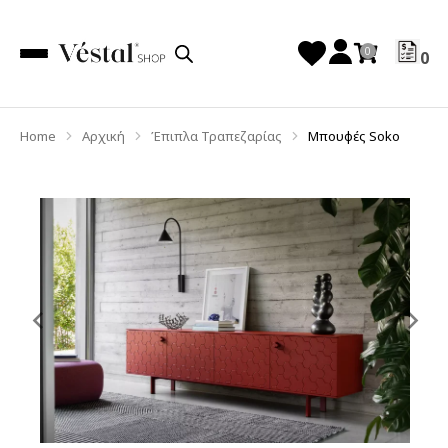
0
Home
Αρχική
Έπιπλα Τραπεζαρίας
Μπουφές Soko
You are here:
Previous
Ne
slide
sl