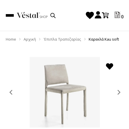
0
Home
Αρχική
Έπιπλα Τραπεζαρίας
Καρεκλά Kau soft
You are here:
Previous
Ne
slide
sl