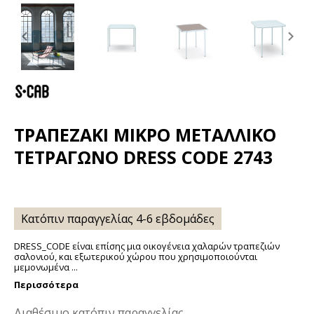
Previous
Ne
slide
sli
ΤΡΑΠΕΖΆΚΙ ΜΙΚΡΌ ΜΕΤΑΛΛΙΚΌ
ΤΕΤΡΆΓΩΝΟ DRESS CODE 2743
Κατόπιν παραγγελίας 4-6 εβδομάδες
DRESS_CODE είναι επίσης μια οικογένεια χαλαρών τραπεζιών
σαλονιού, και εξωτερικού χώρου που χρησιμοποιούνται
μεμονωμένα ...
Περισσότερα
Διαθέσιμο κατόπιν παραγγελίας