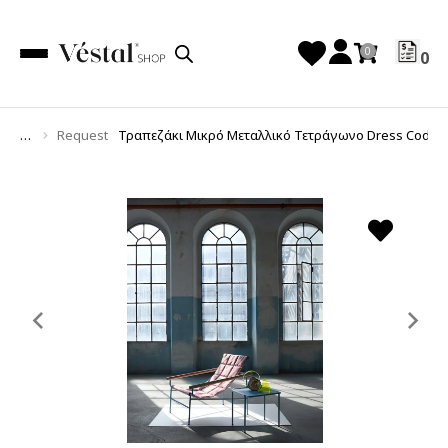
0
Request
Τραπεζάκι Μικρό Μεταλλικό Τετράγωνο Dress Code 
You are here:
Previous
Ne
slide
sl