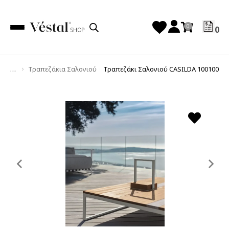
0
Τραπεζάκια Σαλονιού
Τραπεζάκι Σαλονιού CASILDA 100100
You are here:
Previous
Ne
slide
sl