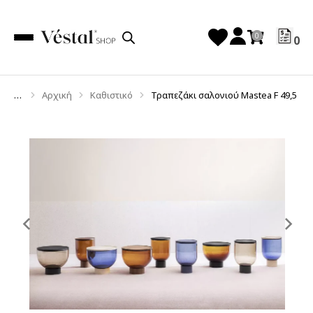
0
Αρχική
Καθιστικό
Τραπεζάκι σαλονιού Mastea F 49,5
You are here:
Previous
Ne
slide
sl