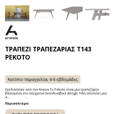
Previous
Ne
slide
sli
ΤΡΑΠΈΖΙ ΤΡΑΠΕΖΑΡΊΑΣ Τ143
PEKOTO
Κατόπιν παραγγελίας 4-6 εβδομάδες
Σχεδιάστηκε από την Anesis Το Pekoto είναι μία τραπεζαρία
βασισμένη στο σύγχρονο Σκανδιναβικό design. Ήδη αποτελεί μία
α...
Περισσότερα