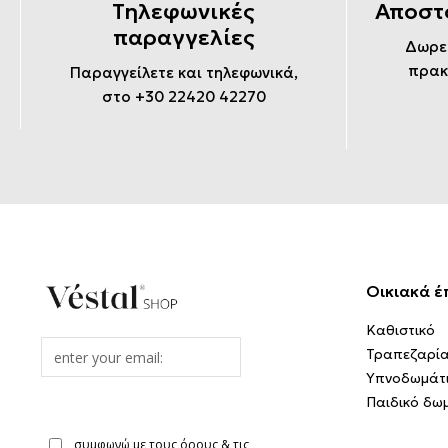
Τηλεφωνικές
Αποστ
παραγγελίες
Δωρε
πρακ
Παραγγείλετε και τηλεφωνικά,
στο +30 22420 42270
Οικιακά έ
Καθιστικό
Email
Τραπεζαρί
address
Υπνοδωμάτ
Παιδικό δω
συμφωνώ με τους όρους & τις