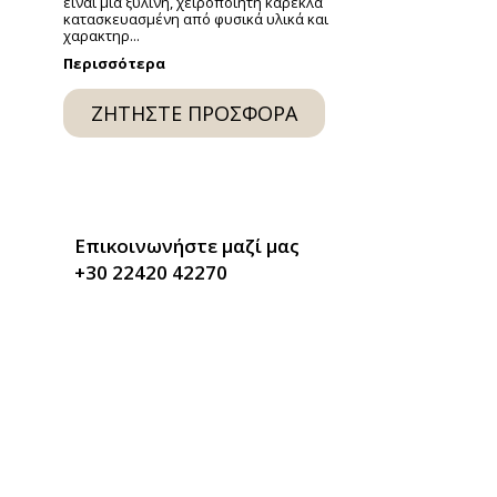
είναι μια ξύλινη, χειροποίητη καρέκλα
κατασκευασμένη από φυσικά υλικά και
χαρακτηρ...
ext
Περισσότερα
lide
ΖΗΤΉΣΤΕ ΠΡΟΣΦΟΡΆ
Επικοινωνήστε μαζί μας
+30 22420 42270