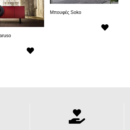
Μπουφές Soko
aruso
Κα