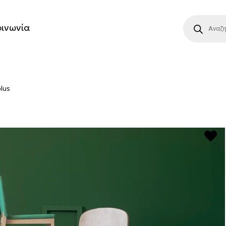
οινωνία
lus