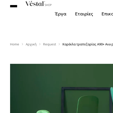
Έργα
Εταιρίες
Επικ
Home
Αρχική
Request
Καρέκλα τραπεζαρίας Α90+ Ava p
You are here: