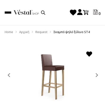
0
Home
Αρχική
Request
Σκαμπό ψηλό ξύλινο ST4
You are here:
Previous
Ne
slide
sl